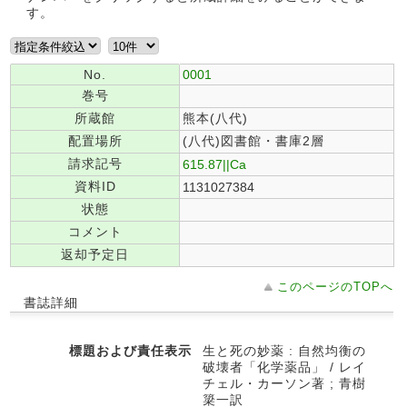
す。
No.
0001
巻号
所蔵館
熊本(八代)
配置場所
(八代)図書館・書庫2層
請求記号
615.87||Ca
資料ID
1131027384
状態
コメント
返却予定日
このページのTOPへ
書誌詳細
標題および責任表示
生と死の妙薬 : 自然均衡の
破壊者「化学薬品」 / レイ
チェル・カーソン著 ; 青樹
簗一訳