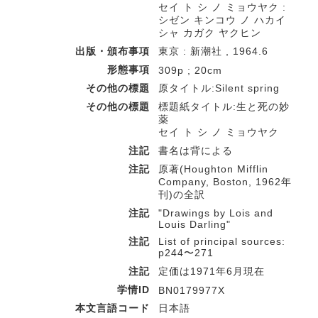
セイ ト シ ノ ミョウヤク :
シゼン キンコウ ノ ハカイ
シャ カガク ヤクヒン
出版・頒布事項
東京 : 新潮社 , 1964.6
形態事項
309p ; 20cm
その他の標題
原タイトル:Silent spring
その他の標題
標題紙タイトル:生と死の妙
薬
セイ ト シ ノ ミョウヤク
注記
書名は背による
注記
原著(Houghton Mifflin
Company, Boston, 1962年
刊)の全訳
注記
"Drawings by Lois and
Louis Darling"
注記
List of principal sources:
p244〜271
注記
定価は1971年6月現在
学情ID
BN0179977X
本文言語コード
日本語