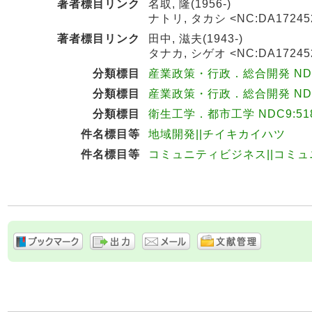
著者標目リンク
名取, 隆(1956-)
ナトリ, タカシ <NC:DA17245
著者標目リンク
田中, 滋夫(1943-)
タナカ, シゲオ <NC:DA17245
分類標目
産業政策・行政．総合開発 NDC8
分類標目
産業政策・行政．総合開発 NDC9
分類標目
衛生工学．都市工学 NDC9:518
件名標目等
地域開発||チイキカイハツ
件名標目等
コミュニティビジネス||コミ