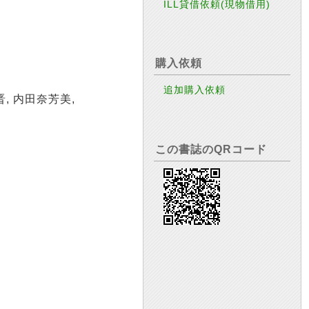
ILL貸借依頼(現物借用)
購入依頼
追加購入依頼
晋, 内田奈芳美,
この書誌のQRコード