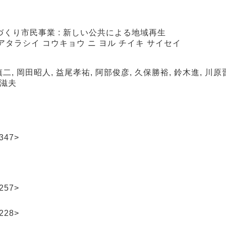
くり市民事業 : 新しい公共による地域再生
 アタラシイ コウキョウ ニ ヨル チイキ サイセイ
二, 岡田昭人, 益尾孝祐, 阿部俊彦, 久保勝裕, 鈴木進, 川原
中滋夫
347>
257>
228>