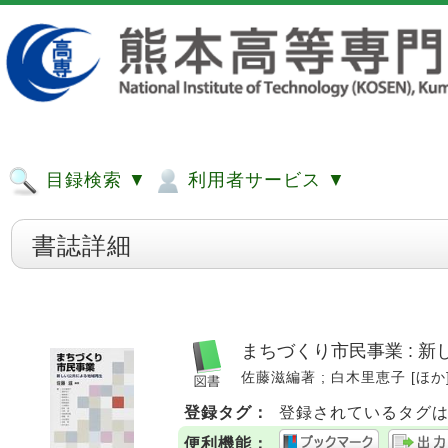
目録検索 ▼
利用者サービス ▼
書誌詳細
まちづくり市民事業 : 
佐藤滋編著 ; 白木里恵子 [ほか] 著
登録タグ：
登録されているタグ
便利機能：