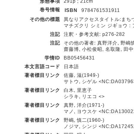
形態事項
291p ; 21cm
巻号情報
ISBN
9784761531911
その他の標題
異なりアクセスタイトル:まちづ
マチズクリ シミン ジギョウ :
注記
注釈・参考文献: p276-282
注記
その他の著者: 真野洋介, 野嶋慎
齋藤博, 小松俊昭, 名取隆, 田
学情ID
BB05456431
本文言語コード
日本語
著者標目リンク
佐藤, 滋(1949-)
サトウ, シゲル <NC:DA03796
著者標目リンク
白木, 里恵子
シラキ, リエコ <>
著者標目リンク
真野, 洋介(1971-)
マノ, ヨウスケ <NC:DA13002
著者標目リンク
野嶋, 慎二(1960-)
ノジマ, シンジ <NC:DA17245