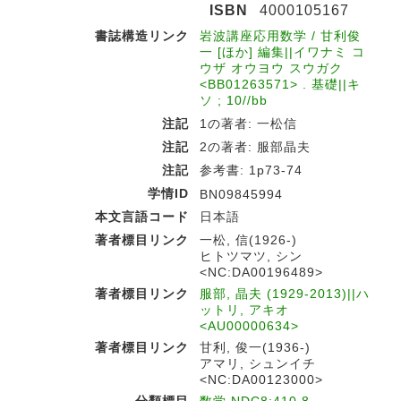
ISBN
4000105167
書誌構造リンク
岩波講座応用数学 / 甘利俊
一 [ほか] 編集||イワナミ コ
ウザ オウヨウ スウガク
<BB01263571> . 基礎||キ
ソ ; 10//bb
注記
1の著者: 一松信
注記
2の著者: 服部晶夫
注記
参考書: 1p73-74
学情ID
BN09845994
本文言語コード
日本語
著者標目リンク
一松, 信(1926-)
ヒトツマツ, シン
<NC:DA00196489>
著者標目リンク
服部, 晶夫 (1929-2013)||ハ
ットリ, アキオ
<AU00000634>
著者標目リンク
甘利, 俊一(1936-)
アマリ, シュンイチ
<NC:DA00123000>