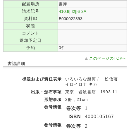
配置場所
書庫
請求記号
410.8||I2||6-2A
資料ID
B000022393
状態
コメント
返却予定日
予約
0件
このページのTOPへ
書誌詳細
標題および責任表示
いろいろな幾何 / 一松信著
イロイロナ キカ
出版・頒布事項
東京 : 岩波書店 , 1993.11
形態事項
2冊 ; 21cm
巻号情報
巻次等
1
ISBN
4000105167
巻号情報
巻次等
2