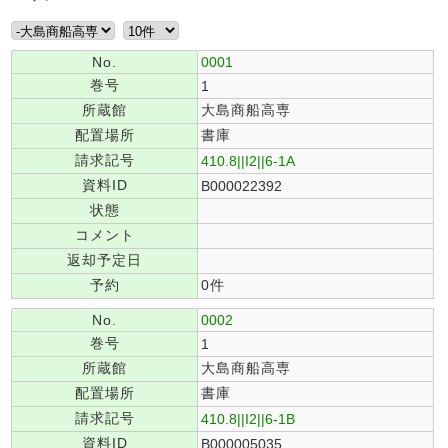
No.
0001
巻号
1
所蔵館
大島商船高専
配置場所
書庫
請求記号
410.8||I2||6-1A
資料ID
B000022392
状態
コメント
返却予定日
予約
0件
No.
0002
巻号
1
所蔵館
大島商船高専
配置場所
書庫
請求記号
410.8||I2||6-1B
資料ID
B000005035