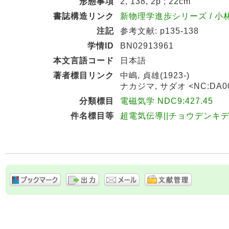
形態事項
2, 138, 2p ; 22cm
書誌構造リンク
新物理学進歩シリーズ / 小林稔 
注記
参考文献: p135-138
学情ID
BN02913961
本文言語コード
日本語
著者標目リンク
中嶋, 貞雄(1923-)
ナカジマ, サダオ <NC:DA00
分類標目
電磁気学 NDC9:427.45
件名標目等
超電気伝導||チョウデンキ