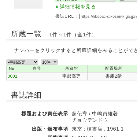
詳細情報を見る
書誌URL：
所蔵一覧
1件～1件（全1件）
ナンバーをクリックすると所蔵詳細をみることがで
巻号
所蔵館
配置場所
No.
0001
宇部高専
書庫2階
書誌詳細
標題および責任表示
超伝導 / 中嶋貞雄著
チョウデンドウ
出版・頒布事項
東京 : 槙書店 , 1961.1