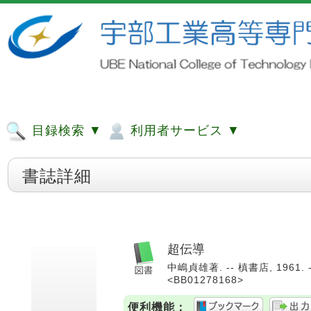
目録検索 ▼
利用者サービス ▼
書誌詳細
超伝導
中嶋貞雄著. -- 槙書店, 1961.
<BB01278168>
便利機能：