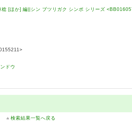
[ほか] 編||シン ブツリガク シンポ シリーズ <BB01605711
155211>
デンドウ
検索結果一覧へ戻る