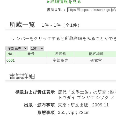
詳細情報を見る
書誌URL：
所蔵一覧
1件～1件（全1件）
ナンバーをクリックすると所蔵詳細をみることがで
巻号
所蔵館
配置場所
No.
0001
宇部高専
研究室
書誌詳細
標題および責任表示
唐代「文學士族」の研究 : 關
トウダイ ブンガク シゾク ノ
出版・頒布事項
東京 : 研文出版 , 2009.11
形態事項
355, vip ; 22cm