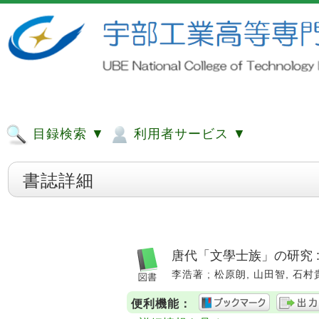
目録検索 ▼
利用者サービス ▼
書誌詳細
唐代「文學士族」の研究 
李浩著 ; 松原朗, 山田智, 石村貴博
便利機能：