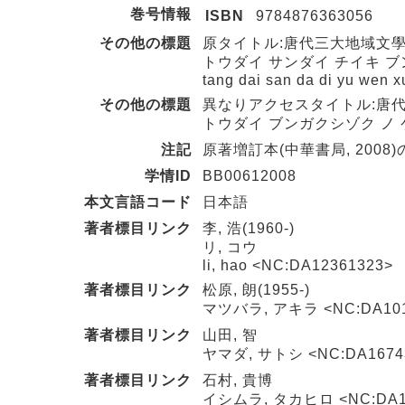
巻号情報
ISBN
9784876363056
その他の標題
原タイトル:唐代三大地域文
トウダイ サンダイ チイキ ブ
tang dai san da di yu wen xu
その他の標題
異なりアクセスタイトル:唐代
トウダイ ブンガクシゾク ノ 
注記
原著増訂本(中華書局, 2008
学情ID
BB00612008
本文言語コード
日本語
著者標目リンク
李, 浩(1960-)
リ, コウ
li, hao <NC:DA12361323>
著者標目リンク
松原, 朗(1955-)
マツバラ, アキラ <NC:DA101
著者標目リンク
山田, 智
ヤマダ, サトシ <NC:DA1674
著者標目リンク
石村, 貴博
イシムラ, タカヒロ <NC:DA1