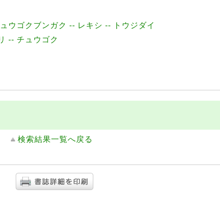
|チュウゴクブンガク -- レキシ -- トウジダイ
リ -- チュウゴク
検索結果一覧へ戻る