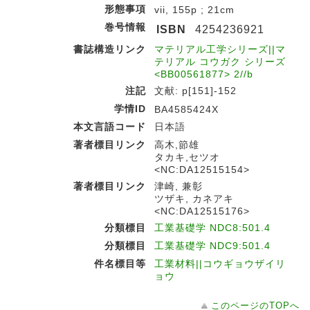
形態事項
vii, 155p ; 21cm
巻号情報
ISBN
4254236921
書誌構造リンク
マテリアル工学シリーズ||マ
テリアル コウガク シリーズ
<BB00561877> 2//b
注記
文献: p[151]-152
学情ID
BA4585424X
本文言語コード
日本語
著者標目リンク
高木,節雄
タカキ,セツオ
<NC:DA12515154>
著者標目リンク
津崎, 兼彰
ツザキ, カネアキ
<NC:DA12515176>
分類標目
工業基礎学 NDC8:501.4
分類標目
工業基礎学 NDC9:501.4
件名標目等
工業材料||コウギョウザイリ
ョウ
このページのTOPへ