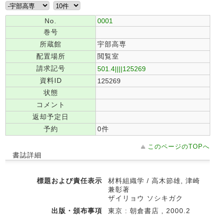
No.
0001
巻号
所蔵館
宇部高専
配置場所
閲覧室
請求記号
501.4||||125269
資料ID
125269
状態
コメント
返却予定日
予約
0件
このページのTOPへ
書誌詳細
標題および責任表示
材料組織学 / 高木節雄, 津崎
兼彰著
ザイリョウ ソシキガク
出版・頒布事項
東京 : 朝倉書店 , 2000.2