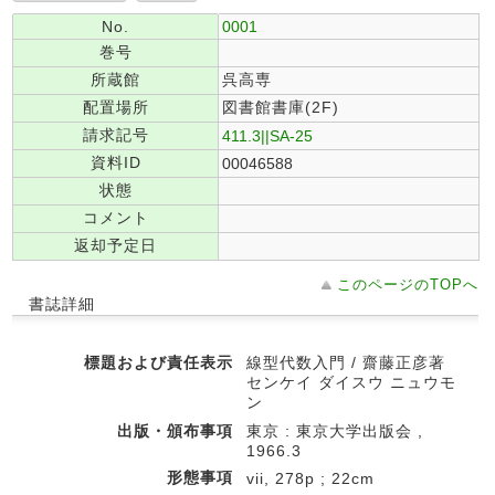
No.
0001
巻号
所蔵館
呉高専
配置場所
図書館書庫(2F)
請求記号
411.3||SA-25
資料ID
00046588
状態
コメント
返却予定日
このページのTOPへ
書誌詳細
標題および責任表示
線型代数入門 / 齋藤正彦著
センケイ ダイスウ ニュウモ
ン
出版・頒布事項
東京 : 東京大学出版会 ,
1966.3
形態事項
vii, 278p ; 22cm