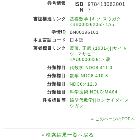
巻号情報
ISB
978413062001
N
7
書誌構造リンク
基礎数学||キソ スウガク
<BB00836205> 1//a
学情ID
BN00196101
本文言語コード
日本語
著者標目リンク
斎藤, 正彦 (1931-)||サイト
ウ, マサヒコ
<AU00008361> 著
分類標目
代数学 NDC8:411.3
分類標目
数学 NDC8:410.8
分類標目
NDC6:412.3
分類標目
科学技術 NDLC:MA64
件名標目等
線型代数学||センケイダイス
ウガク
このページのTOPへ
検索結果一覧へ戻る