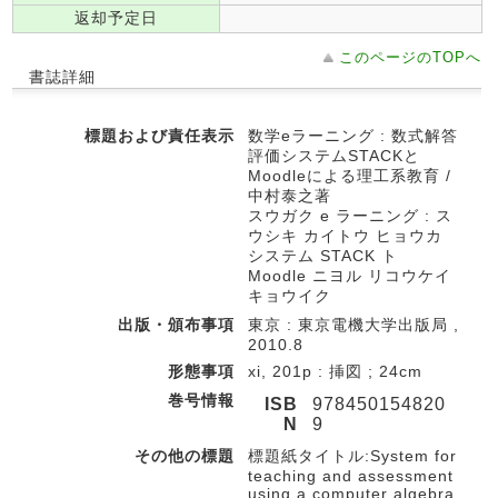
返却予定日
このページのTOPへ
書誌詳細
標題および責任表示
数学eラーニング : 数式解答
評価システムSTACKと
Moodleによる理工系教育 /
中村泰之著
スウガク e ラーニング : ス
ウシキ カイトウ ヒョウカ
システム STACK ト
Moodle ニヨル リコウケイ
キョウイク
出版・頒布事項
東京 : 東京電機大学出版局 ,
2010.8
形態事項
xi, 201p : 挿図 ; 24cm
巻号情報
ISB
978450154820
N
9
その他の標題
標題紙タイトル:System for
teaching and assessment
using a computer algebra