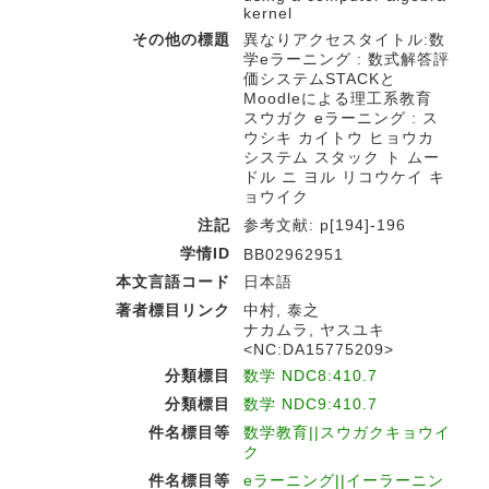
kernel
その他の標題
異なりアクセスタイトル:数
学eラーニング : 数式解答評
価システムSTACKと
Moodleによる理工系教育
スウガク eラーニング : ス
ウシキ カイトウ ヒョウカ
システム スタック ト ムー
ドル ニ ヨル リコウケイ キ
ョウイク
注記
参考文献: p[194]-196
学情ID
BB02962951
本文言語コード
日本語
著者標目リンク
中村, 泰之
ナカムラ, ヤスユキ
<NC:DA15775209>
分類標目
数学 NDC8:410.7
分類標目
数学 NDC9:410.7
件名標目等
数学教育||スウガクキョウイ
ク
件名標目等
eラーニング||イーラーニン