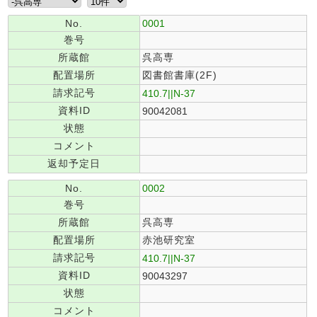
No.
0001
巻号
所蔵館
呉高専
配置場所
図書館書庫(2F)
請求記号
410.7||N-37
資料ID
90042081
状態
コメント
返却予定日
No.
0002
巻号
所蔵館
呉高専
配置場所
赤池研究室
請求記号
410.7||N-37
資料ID
90043297
状態
コメント