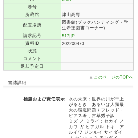
巻号
所蔵館
津山高専
図書館(ブックハンティング・学
配置場所
生希望図書コーナー)
請求記号
517||P
資料ID
202200470
状態
コメント
返却予定日
このページのTOPへ
書誌詳細
標題および責任表示
水の未来 : 世界の川が干上
がるとき : あるいは人類最
大の環境問題 / フレッド・
ピアス著 ; 古草秀子訳
ミズ ノ ミライ : セカイ ノ
カワ ガ ヒアガル トキ : ア
ルイワ ジンルイ サイダイ
ノ カンキョウ モンダイ