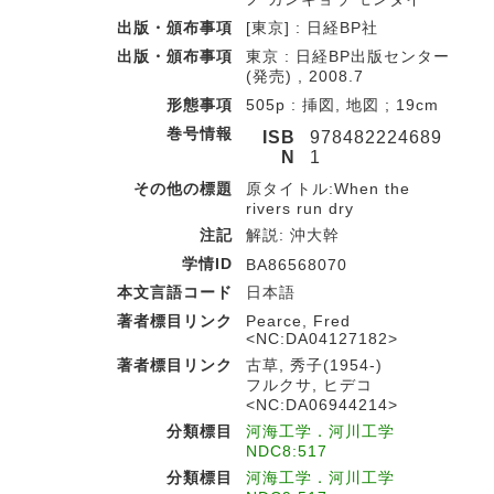
出版・頒布事項
[東京] : 日経BP社
出版・頒布事項
東京 : 日経BP出版センター
(発売) , 2008.7
形態事項
505p : 挿図, 地図 ; 19cm
巻号情報
ISB
978482224689
N
1
その他の標題
原タイトル:When the
rivers run dry
注記
解説: 沖大幹
学情ID
BA86568070
本文言語コード
日本語
著者標目リンク
Pearce, Fred
<NC:DA04127182>
著者標目リンク
古草, 秀子(1954-)
フルクサ, ヒデコ
<NC:DA06944214>
分類標目
河海工学．河川工学
NDC8:517
分類標目
河海工学．河川工学