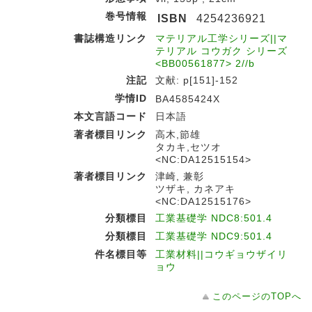
巻号情報
ISBN
4254236921
書誌構造リンク
マテリアル工学シリーズ||マ
テリアル コウガク シリーズ
<BB00561877> 2//b
注記
文献: p[151]-152
学情ID
BA4585424X
本文言語コード
日本語
著者標目リンク
高木,節雄
タカキ,セツオ
<NC:DA12515154>
著者標目リンク
津崎, 兼彰
ツザキ, カネアキ
<NC:DA12515176>
分類標目
工業基礎学 NDC8:501.4
分類標目
工業基礎学 NDC9:501.4
件名標目等
工業材料||コウギョウザイリ
ョウ
このページのTOPへ