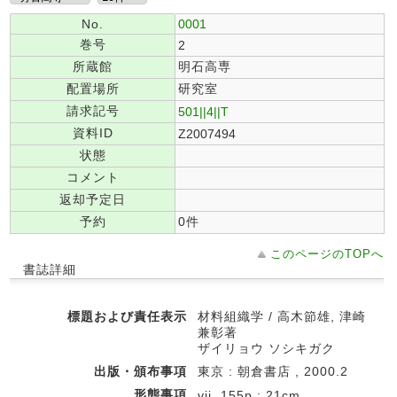
No.
0001
巻号
2
所蔵館
明石高専
配置場所
研究室
請求記号
501||4||T
資料ID
Z2007494
状態
コメント
返却予定日
予約
0件
このページのTOPへ
書誌詳細
標題および責任表示
材料組織学 / 高木節雄, 津崎
兼彰著
ザイリョウ ソシキガク
出版・頒布事項
東京 : 朝倉書店 , 2000.2
形態事項
vii, 155p ; 21cm