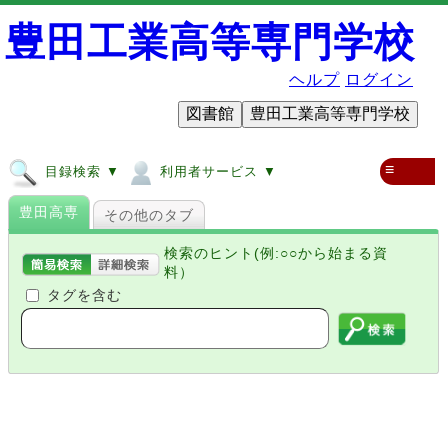
豊田工業高等専門学校
ヘルプ
ログイン
図書館
豊田工業高等専門学校
≡
目録検索 ▼
利用者サービス ▼
豊田高専
その他のタブ
検索のヒント(例:○○から始まる資
料）
タグを含む