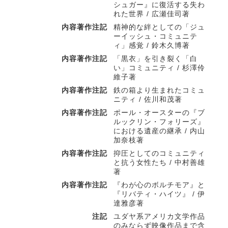
シュガー』に復活する失わ
れた世界 / 広瀬佳司著
内容著作注記
精神的な絆としての「ジュ
ーイッシュ・コミュニテ
ィ」感覚 / 鈴木久博著
内容著作注記
「黒衣」を引き裂く「白
い」コミュニティ / 杉澤伶
維子著
内容著作注記
鉄の箱より生まれたコミュ
ニティ / 佐川和茂著
内容著作注記
ポール・オースターの『ブ
ルックリン・フォリーズ』
における遺産の継承 / 内山
加奈枝著
内容著作注記
抑圧としてのコミュニティ
と抗う女性たち / 中村善雄
著
内容著作注記
『わが心のボルチモア』と
『リバティ・ハイツ』 / 伊
達雅彦著
注記
ユダヤ系アメリカ文学作品
のみならず映像作品まで含