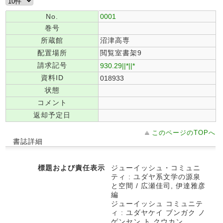
No.
0001
巻号
所蔵館
沼津高専
配置場所
閲覧室書架9
請求記号
930.29||*||*
資料ID
018933
状態
コメント
返却予定日
このページのTOPへ
書誌詳細
標題および責任表示
ジューイッシュ・コミュニ
ティ : ユダヤ系文学の源泉
と空間 / 広瀬佳司, 伊達雅彦
編
ジューイッシュ コミュニテ
ィ : ユダヤケイ ブンガク ノ
ゲンセン ト クウカン