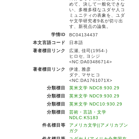
めて、決して一般化できな
い、多種多様なユダヤ人コ
ミュニティの表象を、ユダ
ヤ文学研究者9名が切り出
す、新視点の論集。
学情ID
BC04134437
本文言語コード
日本語
著者標目リンク
広瀬, 佳司(1954-)
ヒロセ, ヨシジ
<NC:DA03486714>
著者標目リンク
伊達, 雅彦
ダテ, マサヒコ
<NC:DA1761071X>
分類標目
英米文学 NDC8:930.29
分類標目
英米文学 NDC9:930.29
分類標目
英米文学 NDC10:930.29
分類標目
芸術・言語・文学
NDLC:KS183
件名標目等
アメリカ文学||アメリカブン
ガク
件名標目等
ユダヤ人(アメリカ合衆国在