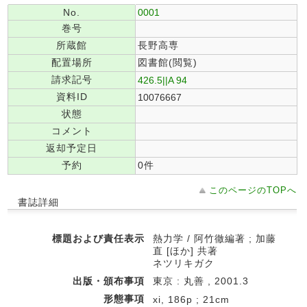
No.
0001
巻号
所蔵館
長野高専
配置場所
図書館(閲覧)
請求記号
426.5||A 94
資料ID
10076667
状態
コメント
返却予定日
予約
0件
このページのTOPへ
書誌詳細
標題および責任表示
熱力学 / 阿竹徹編著 ; 加藤
直 [ほか] 共著
ネツリキガク
出版・頒布事項
東京 : 丸善 , 2001.3
形態事項
xi, 186p ; 21cm