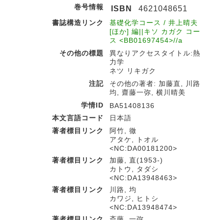
巻号情報
ISBN
4621048651
書誌構造リンク
基礎化学コース / 井上晴夫
[ほか] 編||キソ カガク コー
ス <BB01697454>//a
その他の標題
異なりアクセスタイトル:熱
力学
ネツ リキガク
注記
その他の著者: 加藤直, 川路
均, 齋藤一弥, 横川晴美
学情ID
BA51408136
本文言語コード
日本語
著者標目リンク
阿竹, 徹
アタケ, トオル
<NC:DA00181200>
著者標目リンク
加藤, 直(1953-)
カトウ, タダシ
<NC:DA13948463>
著者標目リンク
川路, 均
カワジ, ヒトシ
<NC:DA13948474>
著者標目リンク
斎藤, 一弥