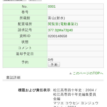
No.
0001
巻号
所蔵館
富山(射水)
配置場所
閲覧室(電動書架2)
請求記号
377.3||Ma73||40
資料ID
0200148658
状態
コメント
返却予定日
0件
予約
このページのTOPへ
書誌詳細
標題および責任表示
松江高専四十年史 : 2004 /
松江高専四十年史編集委員
会編
マツエ コウセン ヨンジュウ