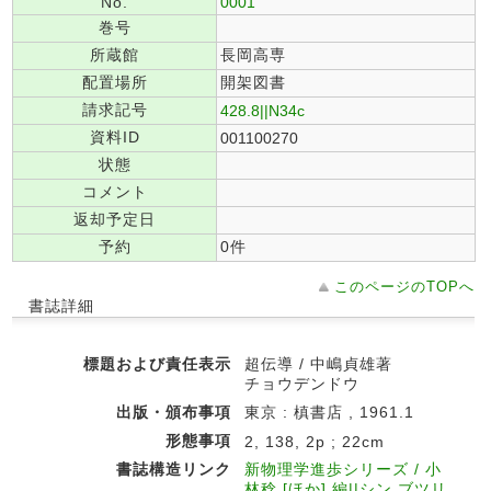
No.
0001
巻号
所蔵館
長岡高専
配置場所
開架図書
請求記号
428.8||N34c
資料ID
001100270
状態
コメント
返却予定日
予約
0件
このページのTOPへ
書誌詳細
標題および責任表示
超伝導 / 中嶋貞雄著
チョウデンドウ
出版・頒布事項
東京 : 槙書店 , 1961.1
形態事項
2, 138, 2p ; 22cm
書誌構造リンク
新物理学進歩シリーズ / 小
林稔 [ほか] 編||シン ブツリ