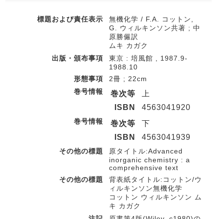
標題および責任表示
無機化学 / F.A. コットン,
G. ウィルキンソン共著 ; 中
原勝儼訳
ムキ カガク
出版・頒布事項
東京 : 培風館 , 1987.9-
1988.10
形態事項
2冊 ; 22cm
巻号情報
巻次等
上
ISBN
4563041920
巻号情報
巻次等
下
ISBN
4563041939
その他の標題
原タイトル:Advanced
inorganic chemistry : a
comprehensive text
その他の標題
背表紙タイトル:コットン/ウ
ィルキンソン無機化学
コットン ウィルキンソン ム
キ カガク
注記
原書第4版(Wiley, c1980)の