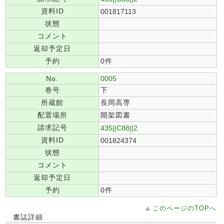
資料ID
001817113
状態
コメント
返却予定日
予約
0件
No.
0005
巻号
下
所蔵館
長岡高専
配置場所
開架図書
請求記号
435||C88||2
資料ID
001824374
状態
コメント
返却予定日
予約
0件
このページのTOPへ
書誌詳細