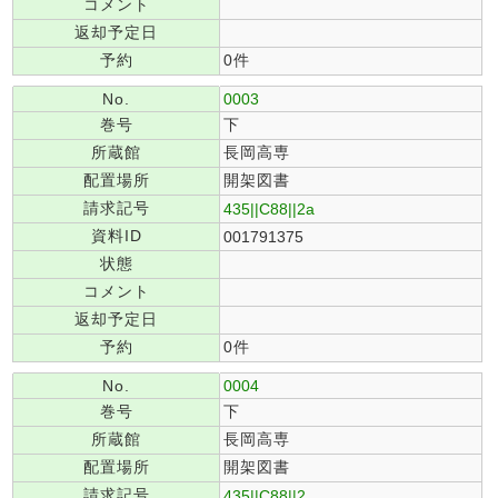
コメント
返却予定日
予約
0件
No.
0003
巻号
下
所蔵館
長岡高専
配置場所
開架図書
請求記号
435||C88||2a
資料ID
001791375
状態
コメント
返却予定日
予約
0件
No.
0004
巻号
下
所蔵館
長岡高専
配置場所
開架図書
請求記号
435||C88||2