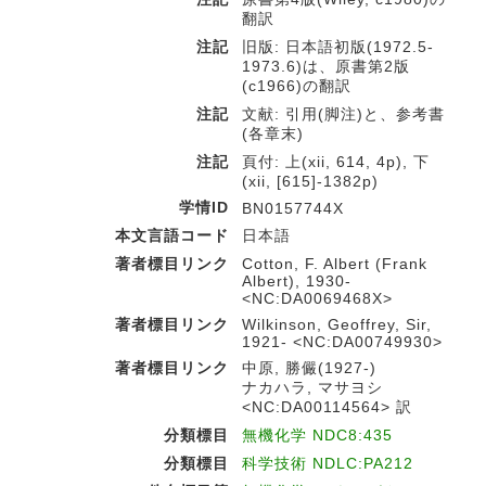
翻訳
注記
旧版: 日本語初版(1972.5-
1973.6)は、原書第2版
(c1966)の翻訳
注記
文献: 引用(脚注)と、参考書
(各章末)
注記
頁付: 上(xii, 614, 4p), 下
(xii, [615]-1382p)
学情ID
BN0157744X
本文言語コード
日本語
著者標目リンク
Cotton, F. Albert (Frank
Albert), 1930-
<NC:DA0069468X>
著者標目リンク
Wilkinson, Geoffrey, Sir,
1921- <NC:DA00749930>
著者標目リンク
中原, 勝儼(1927-)
ナカハラ, マサヨシ
<NC:DA00114564> 訳
分類標目
無機化学 NDC8:435
分類標目
科学技術 NDLC:PA212