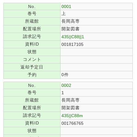
No.
0001
巻号
上
所蔵館
長岡高専
配置場所
開架図書
請求記号
435||C88||1
資料ID
001817105
状態
コメント
返却予定日
予約
0件
No.
0002
巻号
1
所蔵館
長岡高専
配置場所
開架図書
請求記号
435||C88m
資料ID
001766765
状態