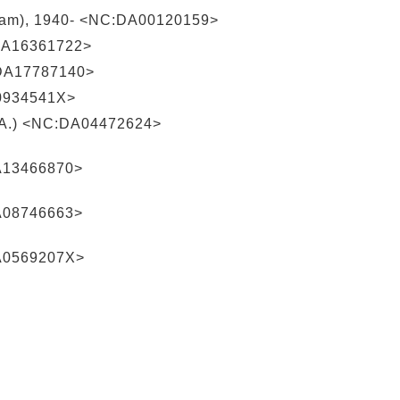
lliam), 1940- <NC:DA00120159>
:DA16361722>
:DA17787140>
A0934541X>
er A.) <NC:DA04472624>
13466870>
08746663>
0569207X>