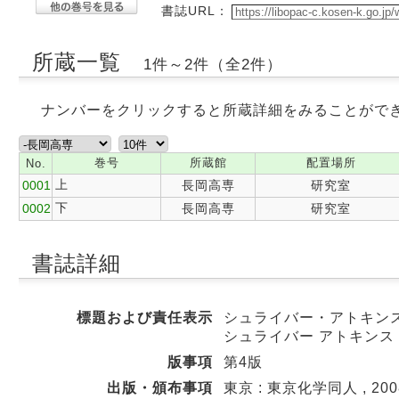
書誌URL：
所蔵一覧
1件～2件（全2件）
ナンバーをクリックすると所蔵詳細をみることがで
巻号
所蔵館
配置場所
No.
上
0001
長岡高専
研究室
下
0002
長岡高専
研究室
書誌詳細
標題および責任表示
シュライバー・アトキンス無機化
シュライバー アトキンス 
版事項
第4版
出版・頒布事項
東京 : 東京化学同人 , 2008