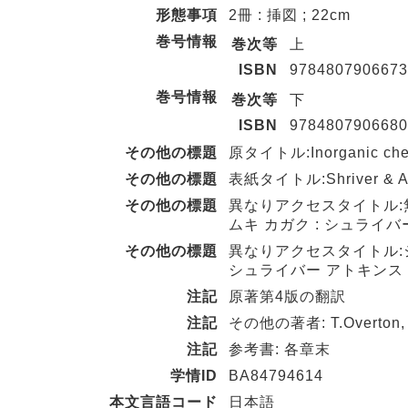
形態事項
2冊 : 挿図 ; 22cm
巻号情報
巻次等
上
ISBN
9784807906673
巻号情報
巻次等
下
ISBN
9784807906680
その他の標題
原タイトル:Inorganic che
その他の標題
表紙タイトル:Shriver & Atki
その他の標題
異なりアクセスタイトル:
ムキ カガク : シュライ
その他の標題
異なりアクセスタイトル
シュライバー アトキンス 
注記
原著第4版の翻訳
注記
その他の著者: T.Overton, J.
注記
参考書: 各章末
学情ID
BA84794614
本文言語コード
日本語