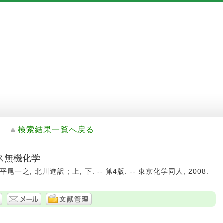
検索結果一覧へ戻る
ス無機化学
, 平尾一之, 北川進訳 ; 上, 下. -- 第4版. -- 東京化学同人, 2008.