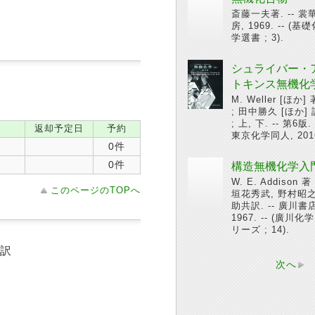
斎藤一夫著. -- 裳
房, 1969. -- (基
学選書 ; 3).
シュライバー・
トキンス無機化
M. Weller [ほか] 
; 田中勝久 [ほか] 
; 上, 下. -- 第6版. 
返却予定日
予約
東京化学同人, 201
0件
0件
構造無機化学入
W. E. Addison 著 
このページのTOPへ
垣花秀武, 野村昭
助共訳. -- 廣川書店
1967. -- (廣川化
リーズ ; 14).
進訳
次へ