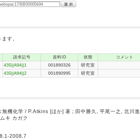
きます。
請求記号
資料ID
状態
コメント
435||A94||1
001890326
研究室
435||A94||2
001890995
研究室
学 / P.Atkins [ほか] 著 ; 田中勝久, 平尾一之, 北川
ムキ カガク
.1-2008.7