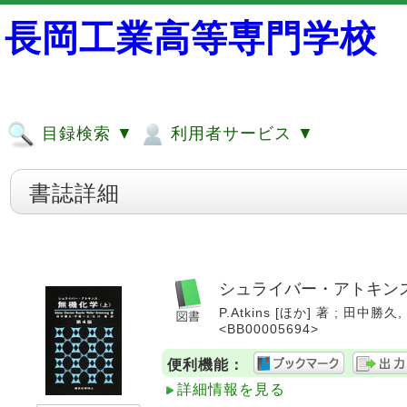
長岡工業高等専門学校
目録検索 ▼
利用者サービス ▼
書誌詳細
シュライバー・アトキン
P.Atkins [ほか] 著 ; 田中勝久
<BB00005694>
便利機能：
詳細情報を見る