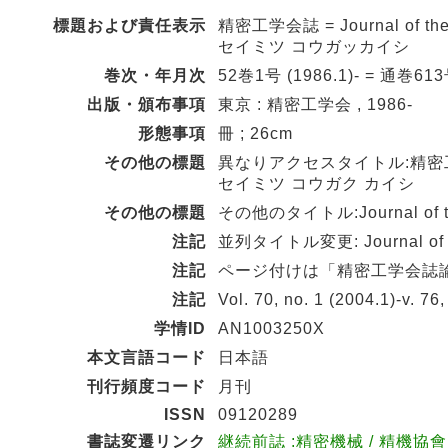
標題および責任表示
精密工学会誌 = Journal of the 
セイミツ コウガッカイシ
巻次・年月次
52巻1号 (1986.1)- = 通巻613号
出版・頒布事項
東京 : 精密工学会 , 1986-
形態事項
冊 ; 26cm
その他の標題
異なりアクセスタイトル:精密
セイミツ コウガク カイシ
その他の標題
その他のタイトル:Journal of the 
注記
並列タイトル変更: Journal of the J
注記
ページ付けは「精密工学会誌
注記
Vol. 70, no. 1 (2004.1)-v
学情ID
AN1003250X
本文言語コード
日本語
刊行頻度コード
月刊
ISSN
09120289
書誌変遷リンク
継続前誌 :精密機械 / 精機協會 <