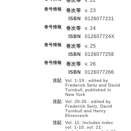
巻次等
v. 22
巻号情報
巻次等
v. 23
ISBN
0126077231
巻号情報
巻次等
v. 24
ISBN
012607724X
巻号情報
巻次等
v. 25
ISBN
0126077258
巻号情報
巻次等
v. 26
ISBN
0126077266
注記
Vol. 1-19 : edited by
Frederick Seitz and David
Turnbull, published in
New York
注記
Vol. 20-26 : edited by
Frederick Seitz, David
Turnbull and Henry
Ehrenreich
注記
Vol. 11: Includes index
vol. 1-10. vol. 21: