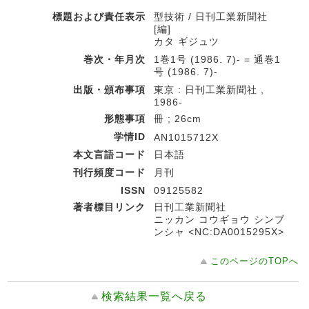
標題および責任表示
型技術 / 日刊工業新聞社
[編]
カタ ギジュツ
巻次・年月次
1巻1号 (1986. 7)- = 通巻1
号 (1986. 7)-
出版・頒布事項
東京 : 日刊工業新聞社 ,
1986-
形態事項
冊 ; 26cm
学情ID
AN1015712X
本文言語コード
日本語
刊行頻度コード
月刊
ISSN
09125582
著者標目リンク
日刊工業新聞社
ニッカン コウギョウ シンブ
ンシャ <NC:DA0015295X>
このページのTOPへ
検索結果一覧へ戻る